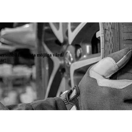
 personbil får bästa möjliga vård.
lar!