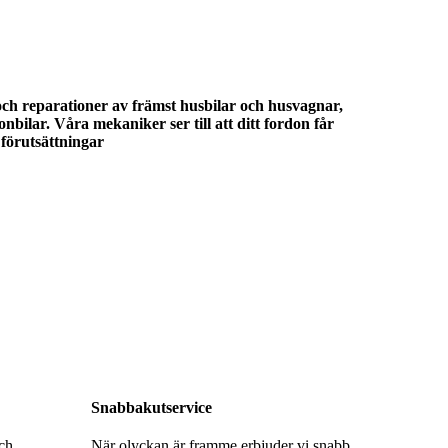
och reparationer av främst husbilar och husvagnar,
nbilar. Våra mekaniker ser till att ditt fordon får
förutsättningar
Snabbakutservice
och
När olyckan är framme erbjuder vi snabb