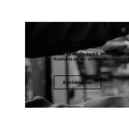
Boka din tid hos oss idag!
Vi ser till att din husbil, husvagn eller
Kontakta oss för service eller reservde
Kontakta oss