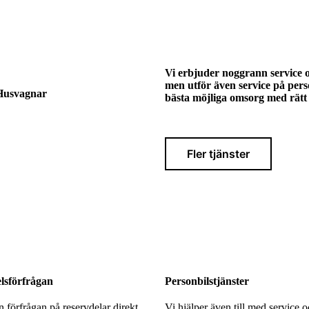
Vi erbjuder noggrann service 
men utför även service på perso
 Husvagnar
bästa möjliga omsorg med rätt 
Fler tjänster
lsförfrågan
Personbilstjänster
n förfrågan på reservdelar direkt
Vi hjälper även till med service 