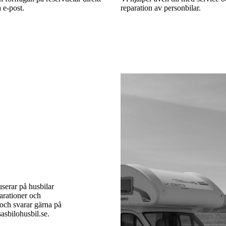
a e-post.
reparation av personbilar.
userar på husbilar
parationer och
 och svarar gärna på
asbilohusbil.se.