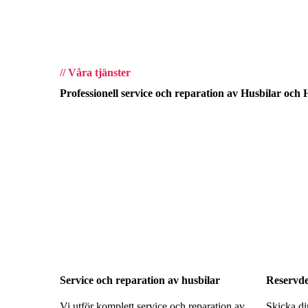
//
Våra tjänster
Professionell service och reparation av Husbilar och
Service och reparation av husbilar
Reservde
Vi utför komplett service och reparation av
Skicka di