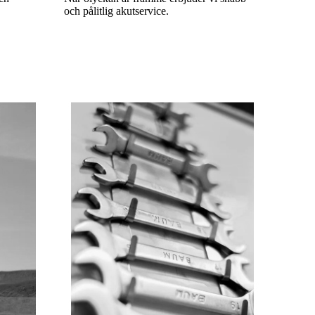
och pålitlig akutservice.