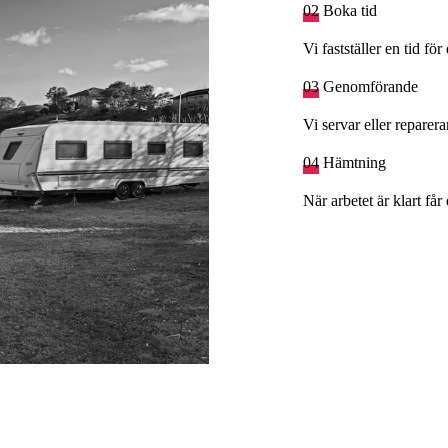
02
Boka tid
Vi fastställer en tid fö
03
Genomförande
Vi servar eller reparer
04
Hämtning
När arbetet är klart f